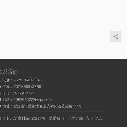
联系我们
电话：0574-86813339
传真：0574-86813339
Q Q：
2957932727
邮箱：2957932727@qq.com
地址：浙江省宁波市北仑区柴桥街道芯善路177号
波雪卡儿婴童科技有限公司
联系我们
产品介绍
新闻动态