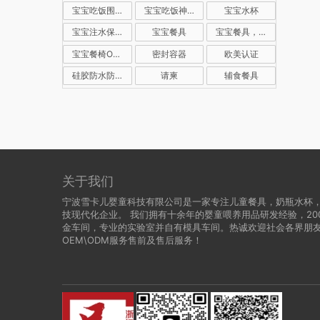
宝宝吃饭围嘴
宝宝吃饭神器
宝宝水杯
宝宝注水保温碗
宝宝餐具
宝宝餐具，儿童餐具，注水保温碗，真空保温碗，儿童辅食碗
宝宝餐椅OEM
密封容器
欧美认证
硅胶防水防脏神器
请柬
辅食餐具
关于我们
宁波雪卡儿婴童科技有限公司是一家专注儿童餐具，奶瓶水杯
技现代化企业。 我们拥有十余年的婴童喂养用品研发经验，20
金车间，专业的实验室并自有模具车间。热诚欢迎社会各界朋
OEM\ODM服务售前及售后服务！