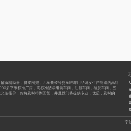
，辅食辅助器，拼接围兜，儿童餐椅等婴童喂养用品研发生产制造的高科
000多平米标准厂房，高标准洁净组装车间，注塑车间，硅胶车间，五
友光临指导，你将及时得到回复，并且我们将提供专业，优质，及时的
宁