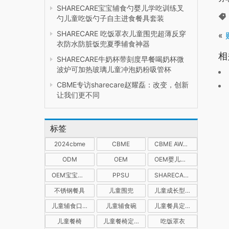
SHARECARE宝宝辅食勺婴儿学吃训练叉
勺儿童吃饭勺子自主进食餐具套装
SHARECARE 吃饭罩衣儿童围兜超薄反穿
«
衣防水防脏饭兜夏季辅食神器
相
SHARECARE牛奶杯带刻度早餐喝奶杯微
波炉可加热玻璃儿童冲泡奶粉吸管杯
CBME专访sharecare赵耀磊：改变，创新
让我们更不同
标签
2024cbme
CBME
CBME AWARDS孕婴童产业奖
ODM
OEM
OEM婴儿防水围兜
OEM宝宝喂养餐具
PPSU
SHARECARE
不锈钢餐具
儿童围兜
儿童成长型餐椅
儿童辅食口水饭兜
儿童辅食碗
儿童餐具定制
儿童餐椅
儿童餐椅定制
吃饭罩衣