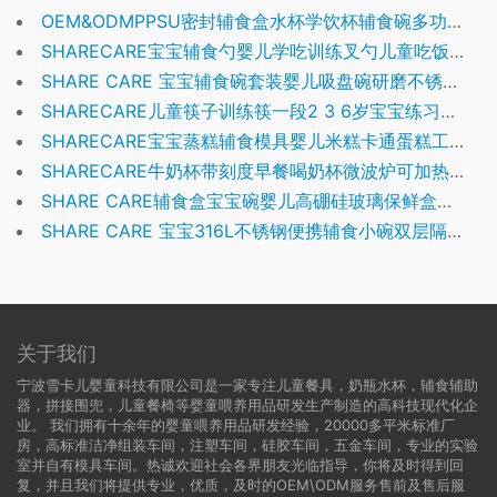
OEM&ODMPPSU密封辅食盒水杯学饮杯辅食碗多功能便携外带宝宝餐具
SHARECARE宝宝辅食勺婴儿学吃训练叉勺儿童吃饭勺子自主进食餐具套装
SHARE CARE 宝宝辅食碗套装婴儿吸盘碗研磨不锈钢儿童餐具注水保温碗
SHARECARE儿童筷子训练筷一段2 3 6岁宝宝练习筷二段便携式小孩学习筷
SHARECARE宝宝蒸糕辅食模具婴儿米糕卡通蛋糕工具可蒸煮硅胶耐高温模具
SHARECARE牛奶杯带刻度早餐喝奶杯微波炉可加热玻璃儿童冲泡奶粉吸管杯
SHARE CARE辅食盒宝宝碗婴儿高硼硅玻璃保鲜盒可蒸煮辅食碗辅食储存盒
SHARE CARE 宝宝316L不锈钢便携辅食小碗双层隔热防烫防摔婴儿餐具
关于我们
宁波雪卡儿婴童科技有限公司是一家专注儿童餐具，奶瓶水杯，辅食辅助
器，拼接围兜，儿童餐椅等婴童喂养用品研发生产制造的高科技现代化企
业。 我们拥有十余年的婴童喂养用品研发经验，20000多平米标准厂
房，高标准洁净组装车间，注塑车间，硅胶车间，五金车间，专业的实验
室并自有模具车间。热诚欢迎社会各界朋友光临指导，你将及时得到回
复，并且我们将提供专业，优质，及时的OEM\ODM服务售前及售后服