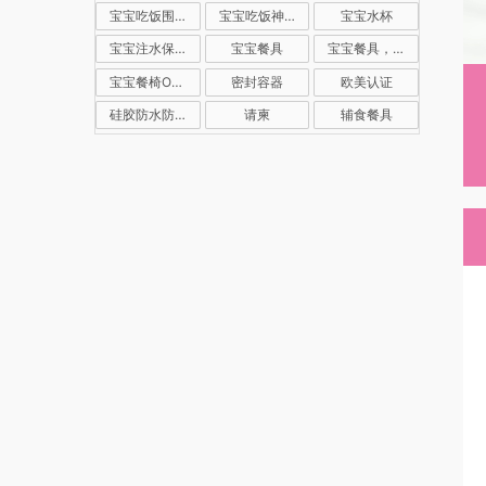
宝宝吃饭围嘴
宝宝吃饭神器
宝宝水杯
宝宝注水保温碗
宝宝餐具
宝宝餐具，儿童餐具，注水保温碗，真空保温碗，儿童辅食碗
宝宝餐椅OEM
密封容器
欧美认证
硅胶防水防脏神器
请柬
辅食餐具