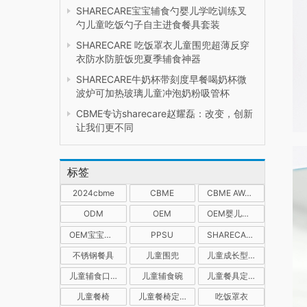
SHARECARE宝宝辅食勺婴儿学吃训练叉
勺儿童吃饭勺子自主进食餐具套装
SHARECARE 吃饭罩衣儿童围兜超薄反穿
衣防水防脏饭兜夏季辅食神器
SHARECARE牛奶杯带刻度早餐喝奶杯微
波炉可加热玻璃儿童冲泡奶粉吸管杯
CBME专访sharecare赵耀磊：改变，创新
让我们更不同
标签
2024cbme
CBME
CBME AWARDS孕婴童产业奖
ODM
OEM
OEM婴儿防水围兜
OEM宝宝喂养餐具
PPSU
SHARECARE
不锈钢餐具
儿童围兜
儿童成长型餐椅
儿童辅食口水饭兜
儿童辅食碗
儿童餐具定制
儿童餐椅
儿童餐椅定制
吃饭罩衣