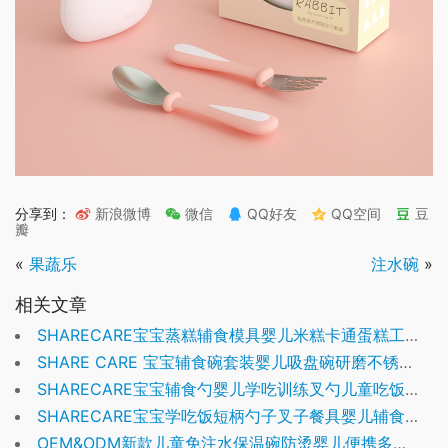
分享到：
新浪微博
微信
QQ好友
QQ空间
豆
瓣
«
果蔬乐
注水碗
»
相关文章
SHARECARE宝宝蒸糕辅食模具婴儿米糕卡通蛋糕工具可蒸煮硅胶耐高温模具
SHARE CARE 宝宝辅食碗套装婴儿吸盘碗研磨不锈钢儿童餐具注水保温碗
SHARECARE宝宝辅食勺婴儿学吃训练叉勺儿童吃饭勺子自主进食餐具套装
SHARECARE宝宝学吃饭短柄勺子叉子餐具婴儿辅食训练儿童不锈钢叉勺套装
OEM&ODM新款儿童免注水保温碗防烫婴儿便携多功能餐具幼儿防摔316L