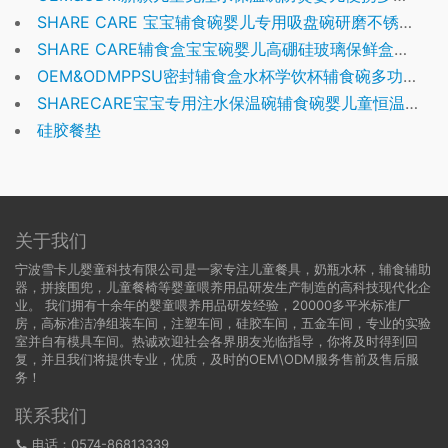
SHARE CARE 宝宝辅食碗婴儿专用吸盘碗研磨不锈钢儿童餐具注水保温碗
SHARE CARE辅食盒宝宝碗婴儿高硼硅玻璃保鲜盒可蒸煮辅食碗辅食储存盒
OEM&ODMPPSU密封辅食盒水杯学饮杯辅食碗多功能便携外带宝宝餐具
SHARECARE宝宝专用注水保温碗辅食碗婴儿童恒温餐盘吸盘碗不锈钢餐具
硅胶餐垫
关于我们
宁波雪卡儿婴童科技有限公司是一家专注儿童餐具，奶瓶水杯，辅食辅助
器，拼接围兜，儿童餐椅等婴童喂养用品研发生产制造的高科技现代化企
业。 我们拥有十余年的婴童喂养用品研发经验，20000多平米标准厂
房，高标准洁净组装车间，注塑车间，硅胶车间，五金车间，专业的实验
室并自有模具车间。热诚欢迎社会各界朋友光临指导，你将及时得到回
复，并且我们将提供专业，优质，及时的OEM\ODM服务售前及售后服
务！
联系我们
电话：0574-86813339